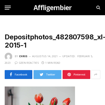
Affligembier
Depositphotos_482807598_xl
2015-1
BY
CHRIS
AUGUSTUS 14, 2021
UPDATED:
FEBRUARI 5,
2023
GEEN REACTIES
1 MIN READ
Facebook
Twitter
Pinterest