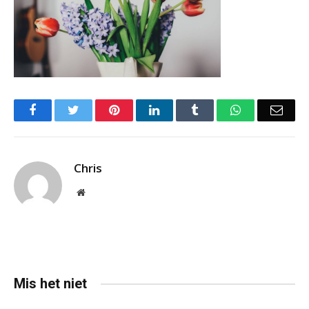
Facebook
Twitter
Pinterest
LinkedIn
Tumblr
WhatsApp
Emai
Chris
Website
Mis het niet