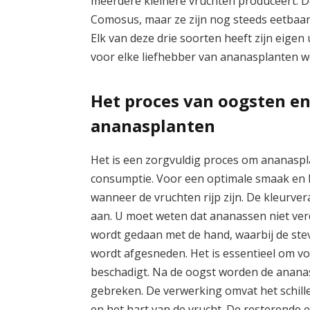
meerdere kleinere vruchten produceert. De
Comosus, maar ze zijn nog steeds eetbaar
Elk van deze drie soorten heeft zijn eige
voor elke liefhebber van ananasplanten wel
Het proces van oogsten e
ananasplanten
Het is een zorgvuldig proces om ananasp
consumptie. Voor een optimale smaak en kw
wanneer de vruchten rijp zijn. De kleurve
aan. U moet weten dat ananassen niet verd
wordt gedaan met de hand, waarbij de ste
wordt afgesneden. Het is essentieel om vo
beschadigt. Na de oogst worden de anana
gebreken. De verwerking omvat het schill
en het hart van de vrucht. De resterende