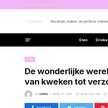
donderdag, augustus 6
TRENDING
Eten
Drinke
ETEN
De wonderlijke were
van kweken tot verz
BY
CHRIS
APRIL 21, 2024
GEEN REACTIES
Facebook
Twitter