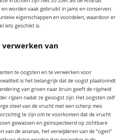
ze vruchten zijn niet zo zoet als de Ananas
 en worden vaak gebruikt in jams en conserven.
n unieke eigenschappen en voordelen, waardoor er
 iets geschikt is.
n verwerken van
lanten te oogsten en te verwerken voor
aliteit is het belangrijk dat de oogst plaatsvindt
randering van groen naar bruin geeft de rijpheid
er rijpen nadat ze geoogst zijn. Het oogsten zelf
vige steel van de vrucht met een scherp mes
orzichtig te zijn om te voorkomen dat de vrucht
ssen gewassen en geïnspecteerd op zichtbare
en van de ananas, het verwijderen van de “ogen”
 eetbare delen worden dan gesneden in de