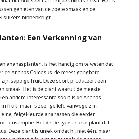
dat het ook veel natuurlijke suikers bevat. Het is
ussen genieten van de zoete smaak en de
 suikers binnenkrijgt.
planten: Een Verkenning van
van ananasplanten, is het handig om te weten dat
 is er de Ananas Comosus, de meest gangbare
r zijn sappige fruit. Deze soort produceert een
en smaak. Het is de plant waaruit de meeste
en andere interessante soort is de Ananas
jn fruit, maar is zeer geliefd vanwege zijn
leine, felgekleurde ananassen die eerder
r consumptie. Het derde type ananasplant dat
us. Deze plant is uniek omdat hij niet één, maar