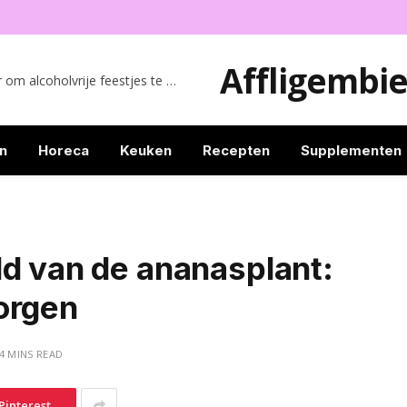
Affligembie
Mocktails maken: de perfecte manier om alcoholvrije feestjes te organiseren
n
Horeca
Keuken
Recepten
Supplementen
ld van de ananasplant:
orgen
4 MINS READ
Pinterest