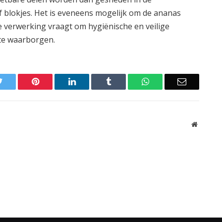
 blokjes. Het is eveneens mogelijk om de ananas
e verwerking vraagt om hygiënische en veilige
te waarborgen.
Twitter
Pinterest
LinkedIn
Tumblr
WhatsApp
Email
Website