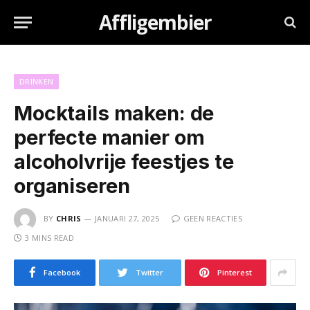
Affligembier
DRINKEN
Mocktails maken: de
perfecte manier om
alcoholvrije feestjes te
organiseren
BY
CHRIS
JANUARI 27, 2025
GEEN REACTIES
3 MINS READ
Facebook
Twitter
Pinterest