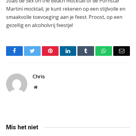
zoals de Sex on the Beach mocktail of de Pornstar
Martini mocktail, je kunt rekenen op een stijlvolle en
smaakvolle toevoeging aan je feest. Proost, op een
gezellig en alcoholvrij feestje!
Facebook
Twitter
Pinterest
LinkedIn
Tumblr
WhatsApp
Emai
Chris
Website
Mis het niet