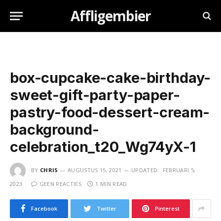
Affligembier
box-cupcake-cake-birthday-
sweet-gift-party-paper-
pastry-food-dessert-cream-
background-
celebration_t20_Wg74yX-1
BY
CHRIS
AUGUSTUS 15, 2021
UPDATED:
FEBRUARI 5,
2023
GEEN REACTIES
1 MIN READ
Facebook
Twitter
Pinterest