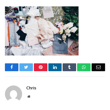
Facebook
Twitter
Pinterest
LinkedIn
Tumblr
WhatsApp
Emai
Chris
Website